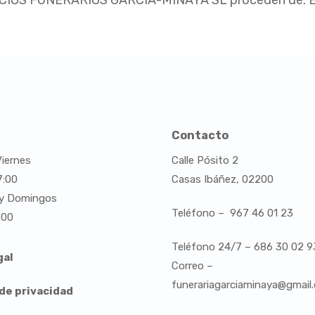
ICIOS FUNERARIOS GARCIA-MINAYA SL proceden de: El 
Contacto
iernes
Calle Pósito 2
7:00
Casas Ibáñez, 02200
y Domingos
Teléfono – 967 46 01 23
:00
Teléfono 24/7 – 686 30 02 9
gal
Correo –
funerariagarciaminaya@gmail
 de privacidad